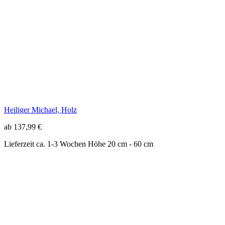
Heiliger Michael, Holz
ab 137,99 €
Lieferzeit ca. 1-3 Wochen
Höhe 20 cm - 60 cm
Schieferplakette "Ein Engel für dich"
12,99 €
Sofort lieferbar