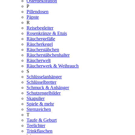
Osterdekoration
P
Pillendosen
Päpste
R
Reisebegleiter
Rosenkränze & Etuis
Räuchergefäße
Räucherkegel
Räucherstäbchen
Räucherstäbchenhalter
Räucherwelt
Räucherwerk & Weihrauch
S
Schlüsselanhänger
Schlüsselbretter
Schmuck & Anhänger
Schutzengelbilder
Skapulier
Spiele & mehr
Sternzeichen
T
Taufe & Geburt
Teelichter
Trinkflaschen