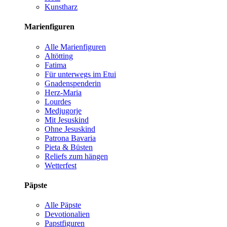
Kunstharz
Marienfiguren
Alle Marienfiguren
Altötting
Fatima
Für unterwegs im Etui
Gnadenspenderin
Herz-Maria
Lourdes
Medjugorje
Mit Jesuskind
Ohne Jesuskind
Patrona Bavaria
Pieta & Büsten
Reliefs zum hängen
Wetterfest
Päpste
Alle Päpste
Devotionalien
Papstfiguren