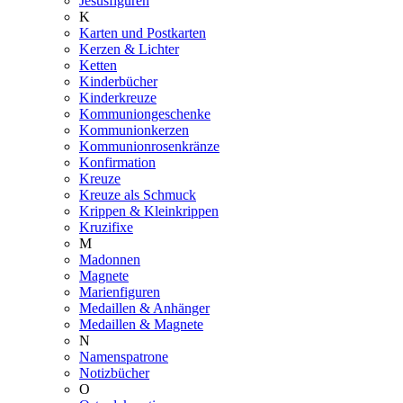
Jesusfiguren
K
Karten und Postkarten
Kerzen & Lichter
Ketten
Kinderbücher
Kinderkreuze
Kommuniongeschenke
Kommunionkerzen
Kommunionrosenkränze
Konfirmation
Kreuze
Kreuze als Schmuck
Krippen & Kleinkrippen
Kruzifixe
M
Madonnen
Magnete
Marienfiguren
Medaillen & Anhänger
Medaillen & Magnete
N
Namenspatrone
Notizbücher
O