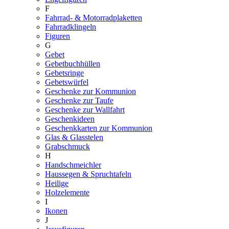
F
Fahrrad- & Motorradplaketten
Fahrradklingeln
Figuren
G
Gebet
Gebetbuchhüllen
Gebetsringe
Gebetswürfel
Geschenke zur Kommunion
Geschenke zur Taufe
Geschenke zur Wallfahrt
Geschenkideen
Geschenkkarten zur Kommunion
Glas & Glasstelen
Grabschmuck
H
Handschmeichler
Haussegen & Spruchtafeln
Heilige
Holzelemente
I
Ikonen
J