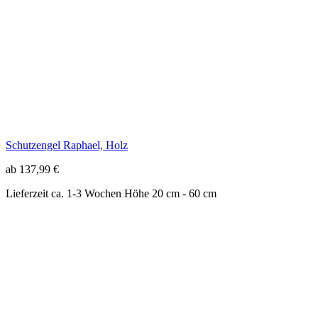
Schutzengel Raphael, Holz
ab 137,99 €
Lieferzeit ca. 1-3 Wochen
Höhe 20 cm - 60 cm
Schutzengel mit Junge schlicht, Holz
ab 22,99 €
Lieferzeit ca. 1-3 Wochen
Höhe 10 cm - 23 cm