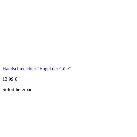
Handschmeichler "Engel der Güte"
13,99 €
Sofort lieferbar
Handschmeichler Schutzengel mit zwei Kindern, Bronze
12,99 €
Sofort lieferbar