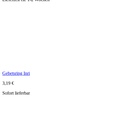
Gebetsring Inri
3,19 €
Sofort lieferbar
Gotteslobhülle mit Kreuz, dunkelblau
39,99 €