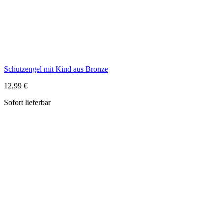
Sofort lieferbar
Gebetsring aus Olivenholz abgerundet
6,79 €
Sofort lieferbar