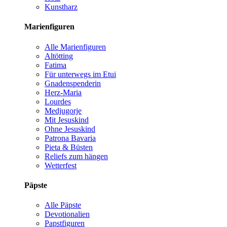
Kunstharz
Marienfiguren
Alle Marienfiguren
Altötting
Fatima
Für unterwegs im Etui
Gnadenspenderin
Herz-Maria
Lourdes
Medjugorje
Mit Jesuskind
Ohne Jesuskind
Patrona Bavaria
Pieta & Büsten
Reliefs zum hängen
Wetterfest
Päpste
Alle Päpste
Devotionalien
Papstfiguren