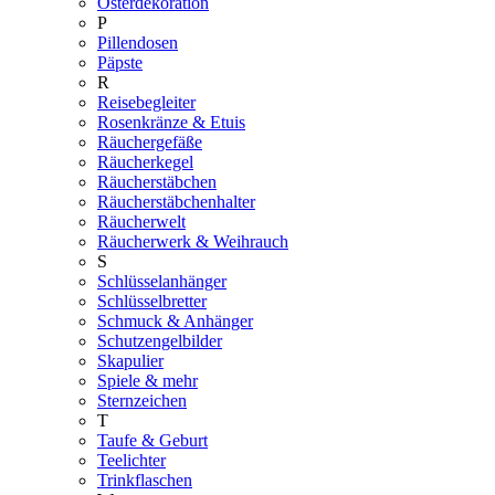
Osterdekoration
P
Pillendosen
Päpste
R
Reisebegleiter
Rosenkränze & Etuis
Räuchergefäße
Räucherkegel
Räucherstäbchen
Räucherstäbchenhalter
Räucherwelt
Räucherwerk & Weihrauch
S
Schlüsselanhänger
Schlüsselbretter
Schmuck & Anhänger
Schutzengelbilder
Skapulier
Spiele & mehr
Sternzeichen
T
Taufe & Geburt
Teelichter
Trinkflaschen