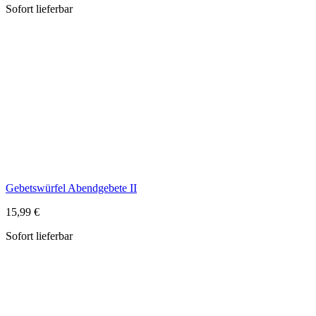
Gebetswürfel Abendgebete II
15,99 €
Sofort lieferbar
Schutzengel mit Kind aus Bronze
12,99 €