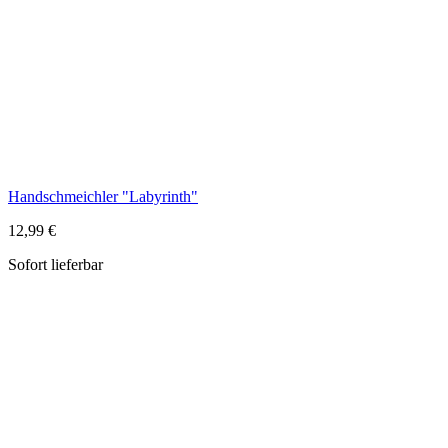
Handschmeichler "Labyrinth"
12,99 €
Sofort lieferbar
Gebetswürfel, Kindergebete
14,99 €
Sofort lieferbar