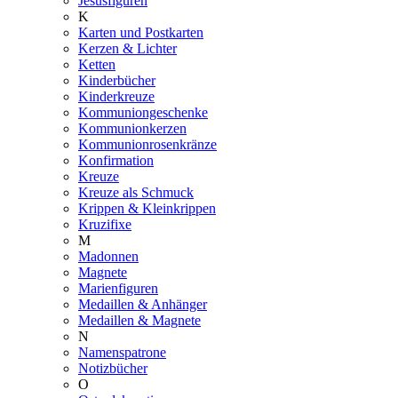
Jesusfiguren
K
Karten und Postkarten
Kerzen & Lichter
Ketten
Kinderbücher
Kinderkreuze
Kommuniongeschenke
Kommunionkerzen
Kommunionrosenkränze
Konfirmation
Kreuze
Kreuze als Schmuck
Krippen & Kleinkrippen
Kruzifixe
M
Madonnen
Magnete
Marienfiguren
Medaillen & Anhänger
Medaillen & Magnete
N
Namenspatrone
Notizbücher
O