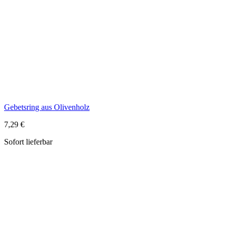
Gebetsring aus Olivenholz
7,29 €
Sofort lieferbar
Gebetswürfel Tischgebete bemalt
14,99 €
Sofort lieferbar