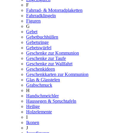
F
Fahrrad- & Motorradplaketten
Fahrradklingeln
Figuren
G
Gebet
Gebetbuchhüllen
Gebetsringe
Gebetswürfel
Geschenke zur Kommunion
Geschenke zur Taufe
Geschenke zur Wallfahrt
Geschenkideen
Geschenkkarten zur Kommunion
Glas & Glasstelen
Grabschmuck
H
Handschmeichler
Haussegen & Spruchtafeln
Heilige
Holzelemente
I
Ikonen
J