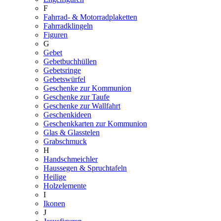
F
Fahrrad- & Motorradplaketten
Fahrradklingeln
Figuren
G
Gebet
Gebetbuchhüllen
Gebetsringe
Gebetswürfel
Geschenke zur Kommunion
Geschenke zur Taufe
Geschenke zur Wallfahrt
Geschenkideen
Geschenkkarten zur Kommunion
Glas & Glasstelen
Grabschmuck
H
Handschmeichler
Haussegen & Spruchtafeln
Heilige
Holzelemente
I
Ikonen
J