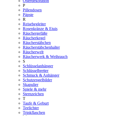
Osterdekoration
P
Pillendosen
Päpste
R
Reisebegleiter
Rosenkränze & Etuis
Räuchergefäße
Räucherkegel
Räucherstäbchen
Räucherstäbchenhalter
Räucherwelt
Räucherwerk & Weihrauch
S
Schlüsselanhänger
Schlüsselbretter
Schmuck & Anhänger
Schutzengelbilder
Skapulier
Spiele & mehr
Sternzeichen
T
Taufe & Geburt
Teelichter
Trinkflaschen