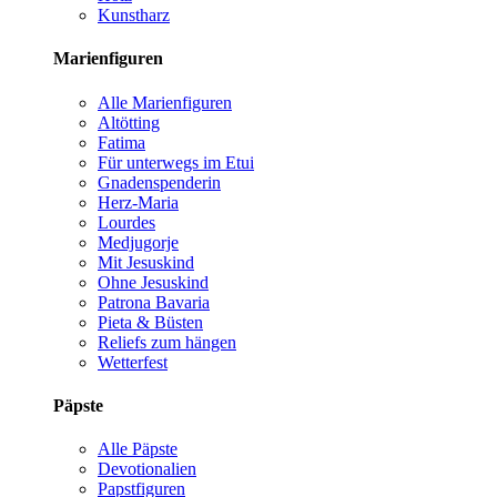
Kunstharz
Marienfiguren
Alle Marienfiguren
Altötting
Fatima
Für unterwegs im Etui
Gnadenspenderin
Herz-Maria
Lourdes
Medjugorje
Mit Jesuskind
Ohne Jesuskind
Patrona Bavaria
Pieta & Büsten
Reliefs zum hängen
Wetterfest
Päpste
Alle Päpste
Devotionalien
Papstfiguren