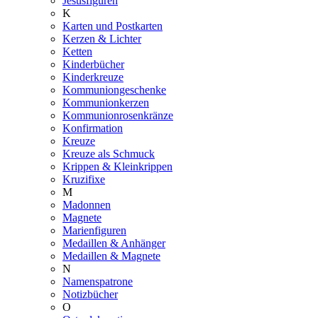
Jesusfiguren
K
Karten und Postkarten
Kerzen & Lichter
Ketten
Kinderbücher
Kinderkreuze
Kommuniongeschenke
Kommunionkerzen
Kommunionrosenkränze
Konfirmation
Kreuze
Kreuze als Schmuck
Krippen & Kleinkrippen
Kruzifixe
M
Madonnen
Magnete
Marienfiguren
Medaillen & Anhänger
Medaillen & Magnete
N
Namenspatrone
Notizbücher
O