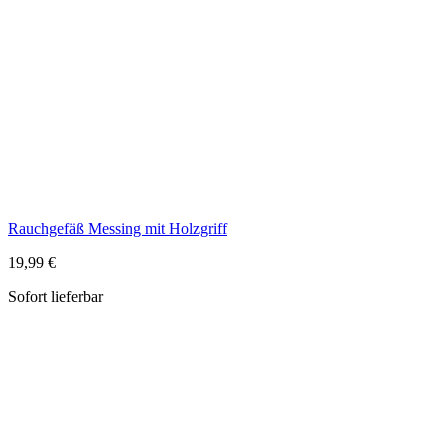
Rauchgefäß Messing mit Holzgriff
19,99 €
Sofort lieferbar
Räucherschale Messing bemalt rot, blau, grün
29,99 €
Sofort lieferbar