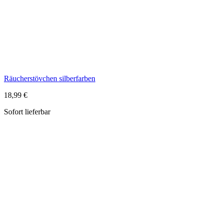
18,99 €
Sofort lieferbar
Räucherteller "Lebensblume" aus Speckstein für Räucherstäbchen
und Räucherkegel
12,99 €
Sofort lieferbar