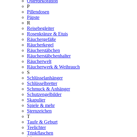
Osterdekoration
P
Pillendosen
Päpste
R
Reisebegleiter
Rosenkränze & Etuis
Räuchergefäße
Räucherkegel
Räucherstäbchen
Räucherstäbchenhalter
Räucherwelt
Räucherwerk & Weihrauch
S
Schlüsselanhänger
Schlüsselbretter
Schmuck & Anhänger
Schutzengelbilder
Skapulier
Spiele & mehr
Sternzeichen
T
Taufe & Geburt
Teelichter
Trinkflaschen