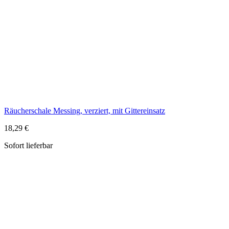
Räucherschale Messing, verziert, mit Gittereinsatz
18,29 €
Sofort lieferbar
Räucherschale schlicht, silberfarben
14,99 €
Sofort lieferbar