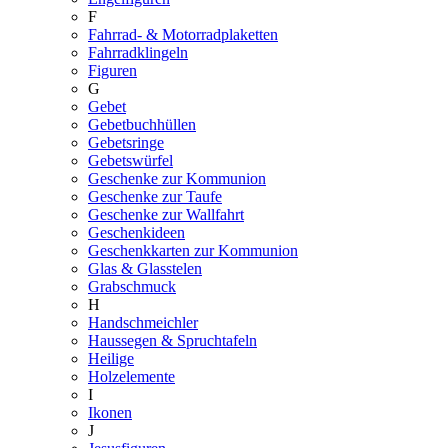
F
Fahrrad- & Motorradplaketten
Fahrradklingeln
Figuren
G
Gebet
Gebetbuchhüllen
Gebetsringe
Gebetswürfel
Geschenke zur Kommunion
Geschenke zur Taufe
Geschenke zur Wallfahrt
Geschenkideen
Geschenkkarten zur Kommunion
Glas & Glasstelen
Grabschmuck
H
Handschmeichler
Haussegen & Spruchtafeln
Heilige
Holzelemente
I
Ikonen
J