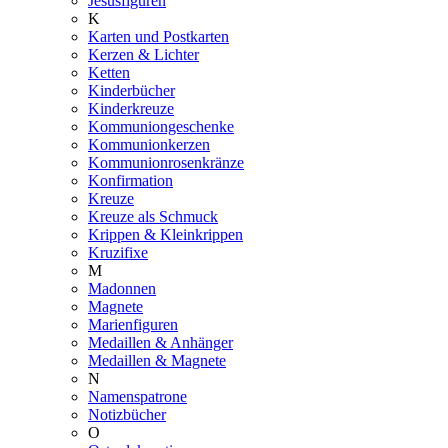
Jesusfiguren
K
Karten und Postkarten
Kerzen & Lichter
Ketten
Kinderbücher
Kinderkreuze
Kommuniongeschenke
Kommunionkerzen
Kommunionrosenkränze
Konfirmation
Kreuze
Kreuze als Schmuck
Krippen & Kleinkrippen
Kruzifixe
M
Madonnen
Magnete
Marienfiguren
Medaillen & Anhänger
Medaillen & Magnete
N
Namenspatrone
Notizbücher
O