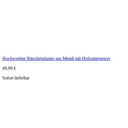
Hochwertige Räucherpfanne aus Metall mit Holzuntersetzer
49,99 €
Sofort lieferbar
Räucherschale Messing bunt blau bemalt, mit Gittereinsatz
19,99 €
Sofort lieferbar