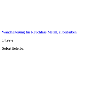
Sofort lieferbar
Ampel aus Messing mit rotem Glaseinsatz und Adleranhänger
34,99 €
Sofort lieferbar