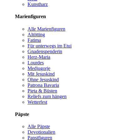
Kunstharz
Marienfiguren
Alle Marienfiguren
Altötting
Fatima
Für unterwegs im Etui
Gnadenspenderin
Herz-Maria
Lourdes
Medjugorje
Mit Jesuskind
Ohne Jesuskind
Patrona Bavaria
Pieta & Büsten
Reliefs zum hängen
Wetterfest
Päpste
Alle Päpste
Devotionalien
Papstfiguren