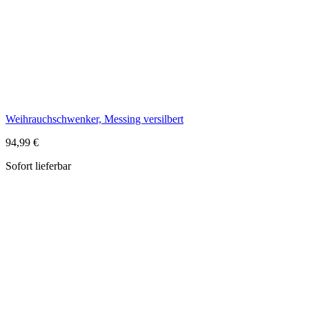
94,99 €
Sofort lieferbar
Räucherteller "Blume" aus Speckstein für Räucherstäbchen und
Räucherkegel
12,99 €
Sofort lieferbar