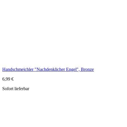
Handschmeichler "Nachdenklicher Engel", Bronze
6,99 €
Sofort lieferbar
Handschmeichler "Dein Engel behüte dich", in Geschenkschachtel
11,29 €