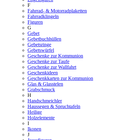
F
Fahrrad- & Motorradplaketten
Fahrradklingeln
Figuren
G
Gebet
Gebetbuchhüllen
Gebetsringe
Gebetswürfel
Geschenke zur Kommunion
Geschenke zur Taufe
Geschenke zur Wallfahrt
Geschenkideen
Geschenkkarten zur Kommunion
Glas & Glasstelen
Grabschmuck
H
Handschmeichler
Haussegen & Spruchtafeln
Heilige
Holzelemente
I
Ikonen
J