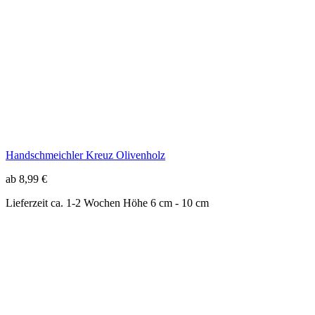
Handschmeichler Kreuz Olivenholz
ab 8,99 €
Lieferzeit ca. 1-2 Wochen
Höhe 6 cm - 10 cm
Handschmeichler Kreuz Olivenholz II
9,99 €
Sofort lieferbar
Höhe 6 cm