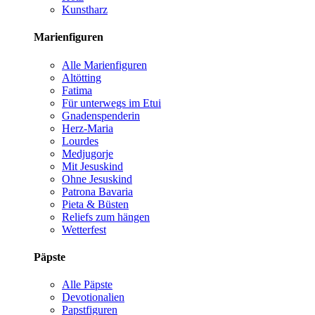
Kunstharz
Marienfiguren
Alle Marienfiguren
Altötting
Fatima
Für unterwegs im Etui
Gnadenspenderin
Herz-Maria
Lourdes
Medjugorje
Mit Jesuskind
Ohne Jesuskind
Patrona Bavaria
Pieta & Büsten
Reliefs zum hängen
Wetterfest
Päpste
Alle Päpste
Devotionalien
Papstfiguren