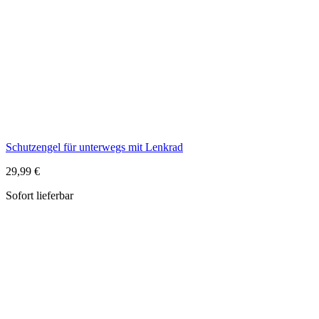
Schutzengel für unterwegs mit Lenkrad
29,99 €
Sofort lieferbar
Handschmeichler "Ein Engel für dich", in Geschenkschachtel
11,29 €
Sofort lieferbar