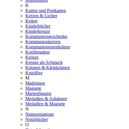
Jesusfiguren
K
Karten und Postkarten
Kerzen & Lichter
Ketten
Kinderbücher
Kinderkreuze
Kommuniongeschenke
Kommunionkerzen
Kommunionrosenkränze
Konfirmation
Kreuze
Kreuze als Schmuck
Krippen & Kleinkrippen
Kruzifixe
M
Madonnen
Magnete
Marienfiguren
Medaillen & Anhänger
Medaillen & Magnete
N
Namenspatrone
Notizbücher
O