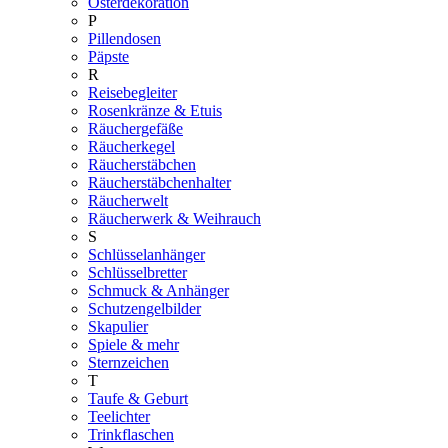
Osterdekoration
P
Pillendosen
Päpste
R
Reisebegleiter
Rosenkränze & Etuis
Räuchergefäße
Räucherkegel
Räucherstäbchen
Räucherstäbchenhalter
Räucherwelt
Räucherwerk & Weihrauch
S
Schlüsselanhänger
Schlüsselbretter
Schmuck & Anhänger
Schutzengelbilder
Skapulier
Spiele & mehr
Sternzeichen
T
Taufe & Geburt
Teelichter
Trinkflaschen