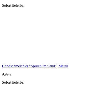
Handschmeichler "Spuren im Sand", Metall
9,99 €
Sofort lieferbar
Handschmeichler "Dein Schutzengelchen beschützt Dich", Holz
7,79 €