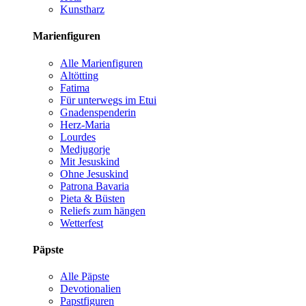
Kunstharz
Marienfiguren
Alle Marienfiguren
Altötting
Fatima
Für unterwegs im Etui
Gnadenspenderin
Herz-Maria
Lourdes
Medjugorje
Mit Jesuskind
Ohne Jesuskind
Patrona Bavaria
Pieta & Büsten
Reliefs zum hängen
Wetterfest
Päpste
Alle Päpste
Devotionalien
Papstfiguren