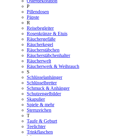
Osterdekoration
P
Pillendosen
Päpste
R
Reisebegleiter
Rosenkränze & Etuis
Räuchergefäße
Räucherkegel
Räucherstäbchen
Räucherstäbchenhalter
Räucherwelt
Räucherwerk & Weihrauch
S
Schlüsselanhänger
Schlüsselbretter
Schmuck & Anhänger
Schutzengelbilder
Skapulier
Spiele & mehr
Sternzeichen
T
Taufe & Geburt
Teelichter
Trinkflaschen