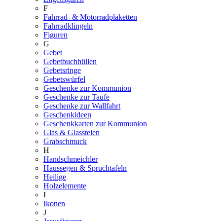
F
Fahrrad- & Motorradplaketten
Fahrradklingeln
Figuren
G
Gebet
Gebetbuchhüllen
Gebetsringe
Gebetswürfel
Geschenke zur Kommunion
Geschenke zur Taufe
Geschenke zur Wallfahrt
Geschenkideen
Geschenkkarten zur Kommunion
Glas & Glasstelen
Grabschmuck
H
Handschmeichler
Haussegen & Spruchtafeln
Heilige
Holzelemente
I
Ikonen
J