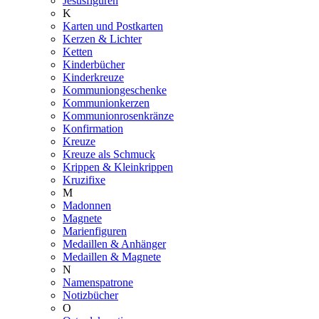
Jesusfiguren
K
Karten und Postkarten
Kerzen & Lichter
Ketten
Kinderbücher
Kinderkreuze
Kommuniongeschenke
Kommunionkerzen
Kommunionrosenkränze
Konfirmation
Kreuze
Kreuze als Schmuck
Krippen & Kleinkrippen
Kruzifixe
M
Madonnen
Magnete
Marienfiguren
Medaillen & Anhänger
Medaillen & Magnete
N
Namenspatrone
Notizbücher
O