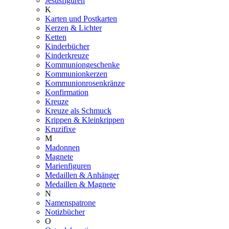
Jesusfiguren
K
Karten und Postkarten
Kerzen & Lichter
Ketten
Kinderbücher
Kinderkreuze
Kommuniongeschenke
Kommunionkerzen
Kommunionrosenkränze
Konfirmation
Kreuze
Kreuze als Schmuck
Krippen & Kleinkrippen
Kruzifixe
M
Madonnen
Magnete
Marienfiguren
Medaillen & Anhänger
Medaillen & Magnete
N
Namenspatrone
Notizbücher
O