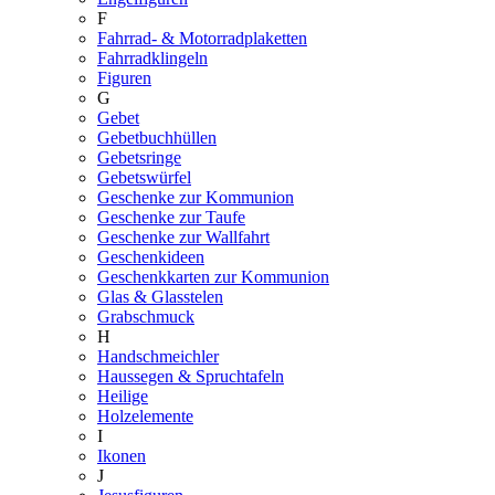
F
Fahrrad- & Motorradplaketten
Fahrradklingeln
Figuren
G
Gebet
Gebetbuchhüllen
Gebetsringe
Gebetswürfel
Geschenke zur Kommunion
Geschenke zur Taufe
Geschenke zur Wallfahrt
Geschenkideen
Geschenkkarten zur Kommunion
Glas & Glasstelen
Grabschmuck
H
Handschmeichler
Haussegen & Spruchtafeln
Heilige
Holzelemente
I
Ikonen
J