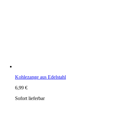
Kohlezange aus Edelstahl
6,99 €
Sofort lieferbar
Weihrauch-Löffel Messing, vernickelt
6,49 €