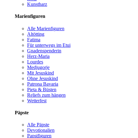
Kunstharz
Marienfiguren
Alle Marienfiguren
Altötting
Fatima
Für unterwegs im Etui
Gnadenspenderin
Herz-Maria
Lourdes
Medjugorje
Mit Jesuskind
Ohne Jesuskind
Patrona Bavaria
Pieta & Büsten
Reliefs zum hängen
Wetterfest
Päpste
Alle Päpste
Devotionalien
Papstfiguren