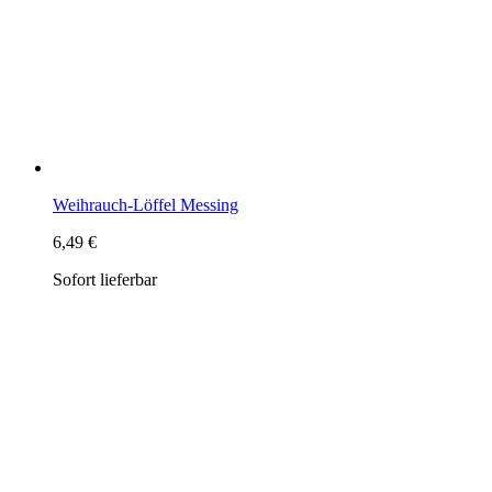
Weihrauch-Löffel Messing
6,49 €
Sofort lieferbar
Räuchermischung "Schutzräucherung"
13,99 €
27,98 € pro Liter
Sofort lieferbar
Beifuss, Bernstein, Drachenblut, Myrrhe,
Patchouly, Sandelholz, Wacholder, Weihrauch