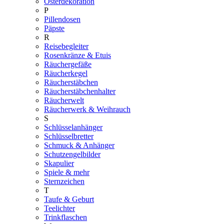
Osterdekoration
P
Pillendosen
Päpste
R
Reisebegleiter
Rosenkränze & Etuis
Räuchergefäße
Räucherkegel
Räucherstäbchen
Räucherstäbchenhalter
Räucherwelt
Räucherwerk & Weihrauch
S
Schlüsselanhänger
Schlüsselbretter
Schmuck & Anhänger
Schutzengelbilder
Skapulier
Spiele & mehr
Sternzeichen
T
Taufe & Geburt
Teelichter
Trinkflaschen