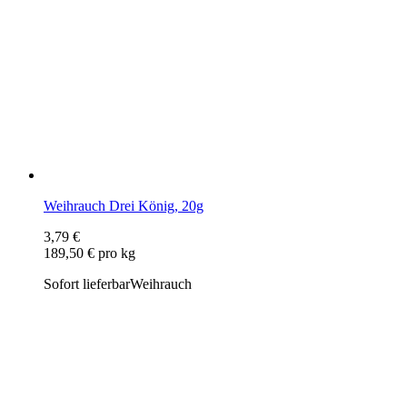
Weihrauch Drei König, 20g
3,79 €
189,50 € pro kg
Sofort lieferbar
Weihrauch
Weihrauch "Schutzengel" im Glasröhrchen
8,49 €
339,60 € pro kg