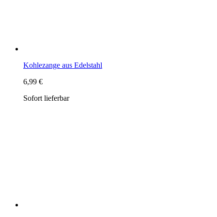
Sofort lieferbar
Weihrauch "Zirbenweihrauch" im Glasröhrchen
7,99 €
363,18 € pro kg
Sofort lieferbar
Weihrauch, Zirbenholz