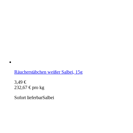
Räucherstäbchen weißer Salbei, 15g
3,49 €
232,67 € pro kg
Sofort lieferbar
Salbei
Kohlezange aus Edelstahl
6,99 €