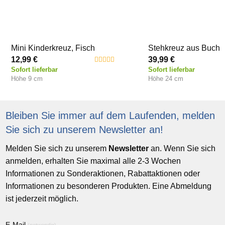
Nachname
(notwendig)
Mini Kinderkreuz, Fisch
Stehkreuz aus Buchenholz mit Te
12,99 €
39,99 €
Frage
Sofort lieferbar
Sofort lieferbar
Höhe 9 cm
Höhe 24 cm
Bleiben Sie immer auf dem Laufenden, melden
Sie sich zu unserem Newsletter an!
Melden Sie sich zu unserem
Newsletter
an. Wenn Sie sich
anmelden, erhalten Sie maximal alle 2-3 Wochen
Informationen zu Sonderaktionen, Rabattaktionen oder
Bitte geben Sie zur Bestätigung den Text ein :
Informationen zu besonderen Produkten. Eine Abmeldung
ist jederzeit möglich.
E-Mail
(notwendig)