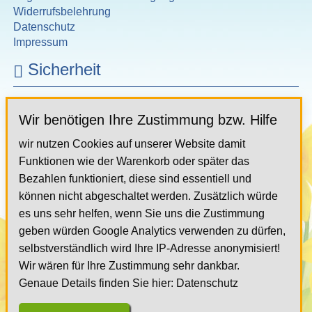
Widerrufsbelehrung
Datenschutz
Impressum
Sicherheit
Marienfiguren.de ist ein von Trusted Shops geprüfter
Onlinehändler mit Zertifikat und Käuferschutz.
Wir benötigen Ihre Zustimmung bzw. Hilfe
wir nutzen Cookies auf unserer Website damit
Funktionen wie der Warenkorb oder später das
Bezahlen funktioniert, diese sind essentiell und
können nicht abgeschaltet werden. Zusätzlich würde
Hilfe & Kontakt
es uns sehr helfen, wenn Sie uns die Zustimmung
geben würden Google Analytics verwenden zu dürfen,
Hilfe & Kontakt
selbstverständlich wird Ihre IP-Adresse anonymisiert!
Wir wären für Ihre Zustimmung sehr dankbar.
support
marienfiguren
.de
Genaue Details finden Sie hier:
Datenschutz
Nur für Fragen, nicht für Bestellungen