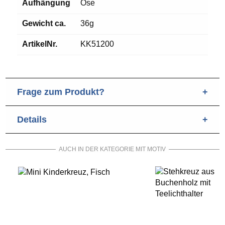
Aufhängung
Öse
Gewicht ca.
36g
ArtikelNr.
KK51200
Frage zum Produkt?
Details
Gerne beantworten wir Ihre Frage. Füllen Sie dafür
bitte alle Felder aus.
AUCH IN DER KATEGORIE MIT MOTIV
Hersteller: August Anzmann GmbH, Sterzinger Straße
E-Mail
(notwendig)
3, 86165 Augsburg, Deutschland,
online@anzmann.de
Vorname
(notwendig)