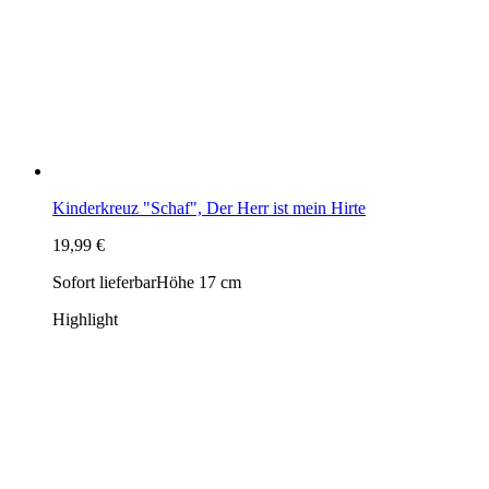
Kinderkreuz "Schaf", Der Herr ist mein Hirte
19,99 €
Sofort lieferbar
Höhe 17 cm
Highlight
Kinderkreuz weiß zur Taufe mit Engelchen in rosa 15 cm
17,99 €
Sofort lieferbar
Höhe 15 cm
Highlight