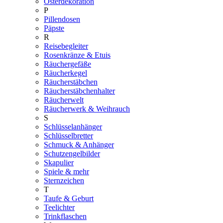
Osterdekoration
P
Pillendosen
Päpste
R
Reisebegleiter
Rosenkränze & Etuis
Räuchergefäße
Räucherkegel
Räucherstäbchen
Räucherstäbchenhalter
Räucherwelt
Räucherwerk & Weihrauch
S
Schlüsselanhänger
Schlüsselbretter
Schmuck & Anhänger
Schutzengelbilder
Skapulier
Spiele & mehr
Sternzeichen
T
Taufe & Geburt
Teelichter
Trinkflaschen