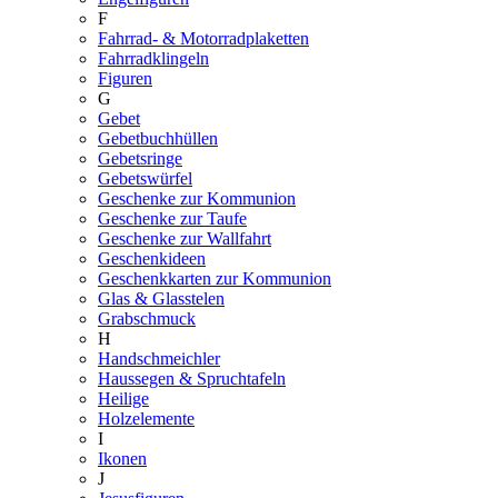
F
Fahrrad- & Motorradplaketten
Fahrradklingeln
Figuren
G
Gebet
Gebetbuchhüllen
Gebetsringe
Gebetswürfel
Geschenke zur Kommunion
Geschenke zur Taufe
Geschenke zur Wallfahrt
Geschenkideen
Geschenkkarten zur Kommunion
Glas & Glasstelen
Grabschmuck
H
Handschmeichler
Haussegen & Spruchtafeln
Heilige
Holzelemente
I
Ikonen
J