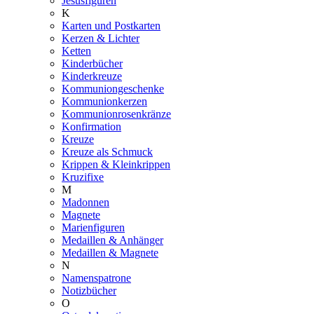
Jesusfiguren
K
Karten und Postkarten
Kerzen & Lichter
Ketten
Kinderbücher
Kinderkreuze
Kommuniongeschenke
Kommunionkerzen
Kommunionrosenkränze
Konfirmation
Kreuze
Kreuze als Schmuck
Krippen & Kleinkrippen
Kruzifixe
M
Madonnen
Magnete
Marienfiguren
Medaillen & Anhänger
Medaillen & Magnete
N
Namenspatrone
Notizbücher
O