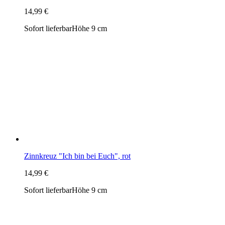
Zinnkreuz "Ich bin bei Euch", rot
14,99 €
Sofort lieferbar
Höhe 9 cm
Kinderkreuz weiß mit Tonengel "Er begleitet dich"