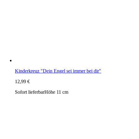
Kinderkreuz "Dein Engel sei immer bei dir"
12,99 €
Sofort lieferbar
Höhe 11 cm
Kreuz zur Geburt "Herzlich willkommen kleines Mädchen"
11,29 €
Sofort lieferbar