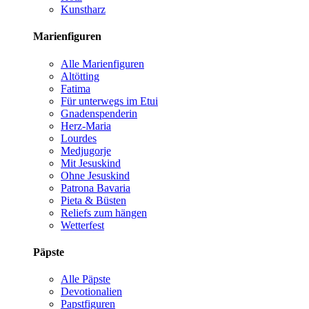
Kunstharz
Marienfiguren
Alle Marienfiguren
Altötting
Fatima
Für unterwegs im Etui
Gnadenspenderin
Herz-Maria
Lourdes
Medjugorje
Mit Jesuskind
Ohne Jesuskind
Patrona Bavaria
Pieta & Büsten
Reliefs zum hängen
Wetterfest
Päpste
Alle Päpste
Devotionalien
Papstfiguren