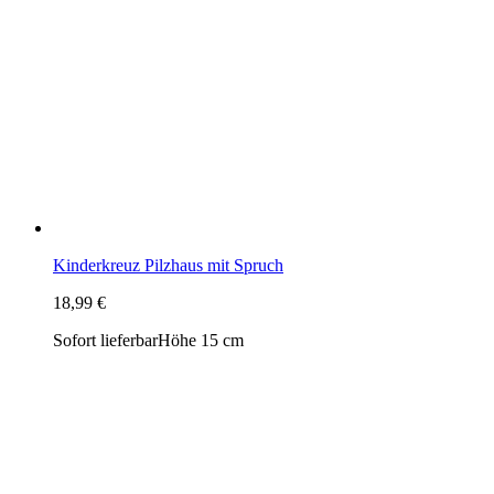
Kinderkreuz Pilzhaus mit Spruch
18,99 €
Sofort lieferbar
Höhe 15 cm
Kreuz zur Geburt "Herzlich willkommen kleiner Junge"
11,29 €
Sofort lieferbar